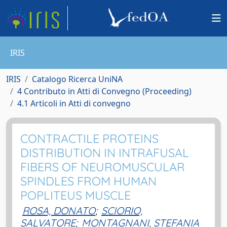
IRIS
IRIS
Catalogo Ricerca UniNA
4 Contributo in Atti di Convegno (Proceeding)
4.1 Articoli in Atti di convegno
CONTRACTILE PROTEINS
DISTRIBUTION IN INTRAFUSAL
FIBERS OF NEUROMUSCULAR
SPINDLES FROM HUMAN
POPLITEUS MUSCLE
ROSA, DONATO
;
SCIORIO,
SALVATORE
;
MONTAGNANI, STEFANIA