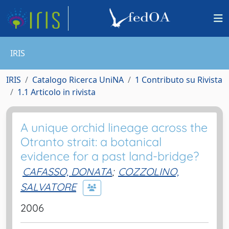
IRIS
IRIS
Catalogo Ricerca UniNA
1 Contributo su Rivista
1.1 Articolo in rivista
A unique orchid lineage across the
Otranto strait: a botanical
evidence for a past land-bridge?
CAFASSO, DONATA
;
COZZOLINO,
SALVATORE
2006