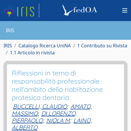
IRIS
IRIS
Catalogo Ricerca UniNA
1 Contributo su Rivista
1.1 Articolo in rivista
Riflessioni in tema di
responsabilità professionale
nell'ambito della riabiltazione
protesica dentaria
BUCCELLI, CLAUDIO
;
AMATO,
MASSIMO
;
DI LORENZO,
PIERPAOLO
;
NIOLA M
;
LAINO,
ALBERTO