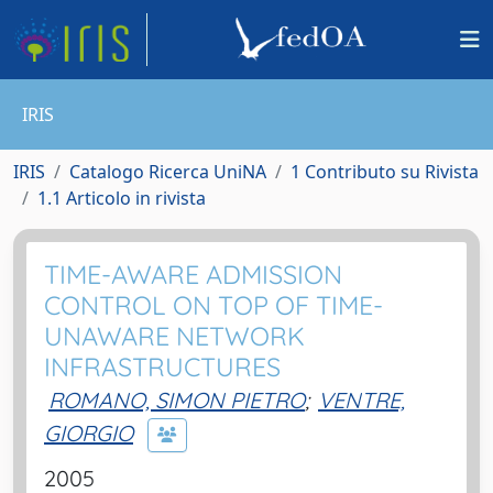
IRIS
IRIS
Catalogo Ricerca UniNA
1 Contributo su Rivista
1.1 Articolo in rivista
TIME-AWARE ADMISSION
CONTROL ON TOP OF TIME-
UNAWARE NETWORK
INFRASTRUCTURES
ROMANO, SIMON PIETRO
;
VENTRE,
GIORGIO
2005