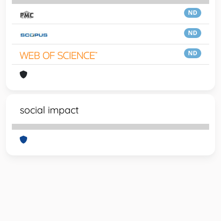
ND
ND
ND
social impact
Powered by
IRIS
-
about IRIS
-
Utilizzo dei cookie
-
Privacy
Copyright © 2026