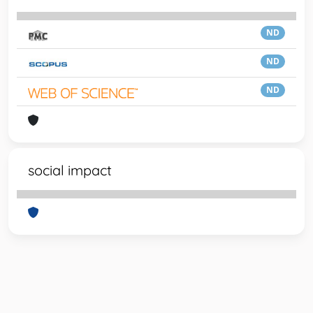
ND
ND
ND
social impact
Powered by
IRIS
-
about IRIS
-