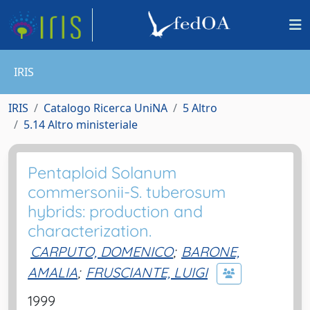
IRIS
IRIS
Catalogo Ricerca UniNA
5 Altro
5.14 Altro ministeriale
Pentaploid Solanum
commersonii-S. tuberosum
hybrids: production and
characterization.
CARPUTO, DOMENICO
;
BARONE,
AMALIA
;
FRUSCIANTE, LUIGI
1999