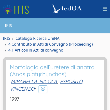
IRIS
IRIS
Catalogo Ricerca UniNA
4 Contributo in Atti di Convegno (Proceeding)
4.1 Articoli in Atti di convegno
Morfologia dell’uretere di anatra
(Anas platyrhynchos)
MIRABELLA, NICOLA
;
ESPOSITO,
VINCENZO
;
1997