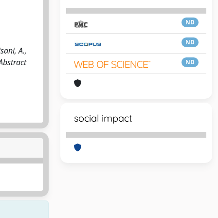
ND
ND
sani, A.,
 Abstract
ND
social impact