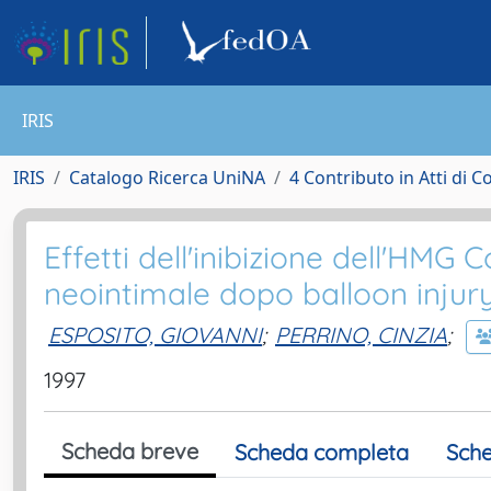
IRIS
IRIS
Catalogo Ricerca UniNA
4 Contributo in Atti di 
Effetti dell'inibizione dell'HMG 
neointimale dopo balloon injur
ESPOSITO, GIOVANNI
;
PERRINO, CINZIA
;
1997
Scheda breve
Scheda completa
Sche