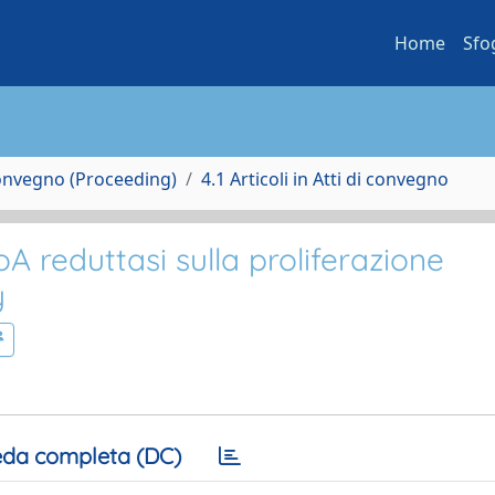
Home
Sfo
Convegno (Proceeding)
4.1 Articoli in Atti di convegno
CoA reduttasi sulla proliferazione
y
da completa (DC)