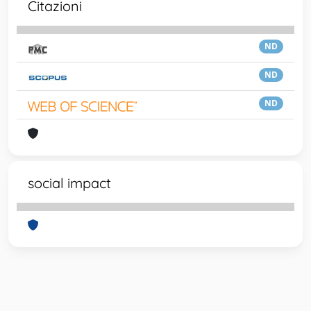
Citazioni
ND
ND
ND
social impact