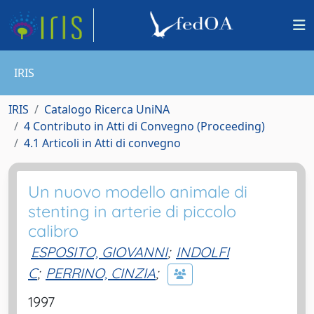
IRIS
IRIS
Catalogo Ricerca UniNA
4 Contributo in Atti di Convegno (Proceeding)
4.1 Articoli in Atti di convegno
Un nuovo modello animale di
stenting in arterie di piccolo
calibro
ESPOSITO, GIOVANNI
;
INDOLFI
C
;
PERRINO, CINZIA
;
1997