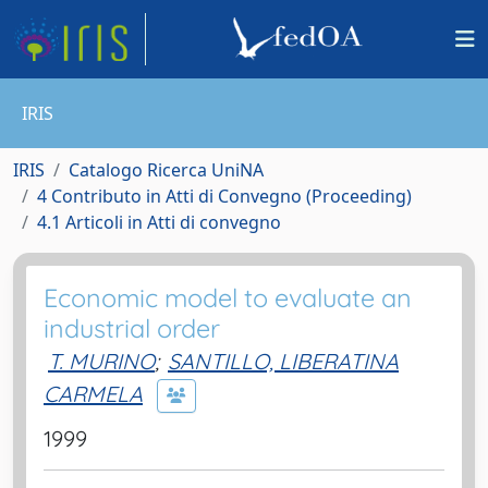
IRIS
IRIS
Catalogo Ricerca UniNA
4 Contributo in Atti di Convegno (Proceeding)
4.1 Articoli in Atti di convegno
Economic model to evaluate an
industrial order
T. MURINO
;
SANTILLO, LIBERATINA
CARMELA
1999