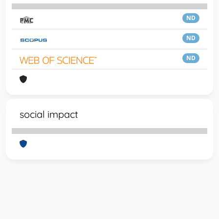
ND
ND
ND
social impact
Powered by
IRIS
-
about IRIS
-
Utilizzo dei cookie
-
Privacy
Copyright © 2026