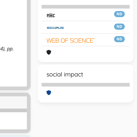
ND
ND
ND
4), pp.
social impact