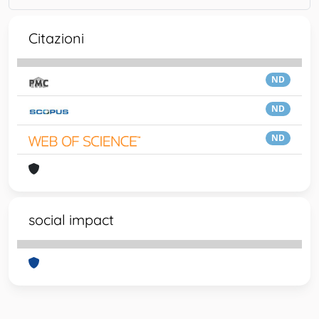
Citazioni
ND
ND
ND
social impact