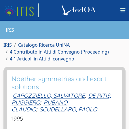
IRIS
IRIS
Catalogo Ricerca UniNA
4 Contributo in Atti di Convegno (Proceeding)
4.1 Articoli in Atti di convegno
Noether symmetries and exact
solutions
CAPOZZIELLO, SALVATORE
;
DE RITIS,
RUGGIERO
;
RUBANO,
CLAUDIO
;
SCUDELLARO, PAOLO
1995