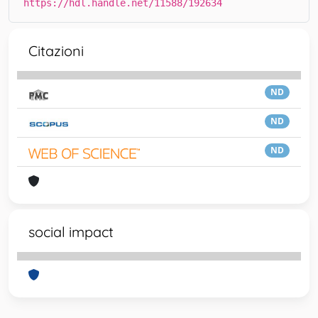
https://hdl.handle.net/11588/192634
Citazioni
ND
ND
ND
social impact