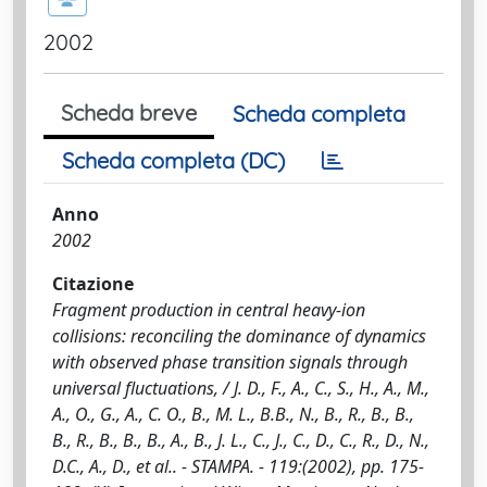
2002
Scheda breve
Scheda completa
Scheda completa (DC)
Anno
2002
Citazione
Fragment production in central heavy-ion
collisions: reconciling the dominance of dynamics
with observed phase transition signals through
universal fluctuations, / J. D., F., A., C., S., H., A., M.,
A., O., G., A., C. O., B., M. L., B.B., N., B., R., B., B.,
B., R., B., B., B., A., B., J. L., C., J., C., D., C., R., D., N.,
D.C., A., D., et al.. - STAMPA. - 119:(2002), pp. 175-