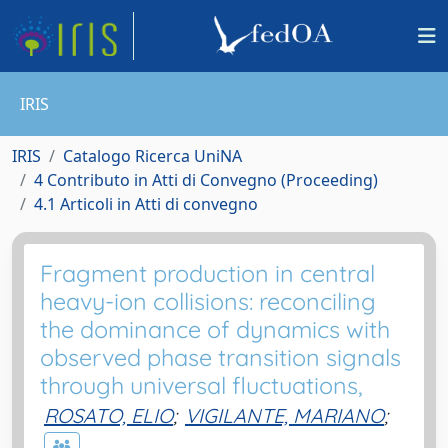
IRIS
IRIS
Catalogo Ricerca UniNA
4 Contributo in Atti di Convegno (Proceeding)
4.1 Articoli in Atti di convegno
Fragment production in central
heavy-ion collisions: reconciling
the dominance of dynamics with
observed phase transition signals
through universal fluctuations,
ROSATO, ELIO
;
VIGILANTE, MARIANO
;