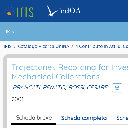
IRIS
IRIS
Catalogo Ricerca UniNA
4 Contributo in Atti di 
Trajectories Recording for Inv
Mechanical Calibrations
BRANCATI, RENATO
;
ROSSI, CESARE
;
2001
Scheda breve
Scheda completa
Sche