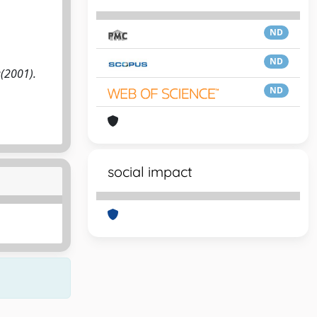
ND
ND
:(2001).
ND
social impact