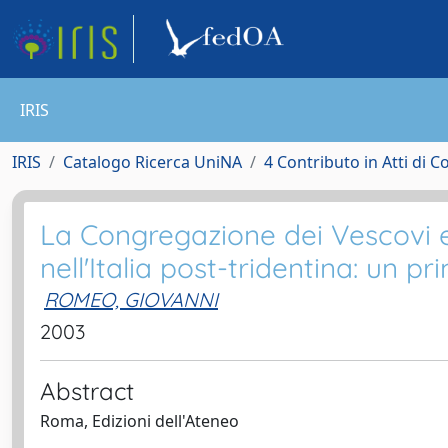
IRIS
IRIS
Catalogo Ricerca UniNA
4 Contributo in Atti di 
La Congregazione dei Vescovi e R
nell'Italia post-tridentina: un pr
ROMEO, GIOVANNI
2003
Abstract
Roma, Edizioni dell'Ateneo