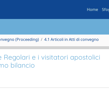
Home
Sfo
Convegno (Proceeding)
4.1 Articoli in Atti di convegno
egolari e i visitatori apostolici
imo bilancio