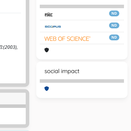
ND
ND
ND
II:(2003),
social impact