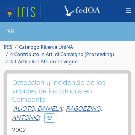
IRIS
IRIS
Catalogo Ricerca UniNA
4 Contributo in Atti di Convegno (Proceeding)
4.1 Articoli in Atti di convegno
Deteccion y incidencia de los
viroides de los citricos en
Campania.
ALIOTO, DANIELA
;
RAGOZZINO,
ANTONIO
;
2002