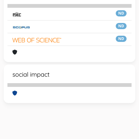
ND
ND
ND
social impact
Powered by
IRIS
-
about IRIS
-