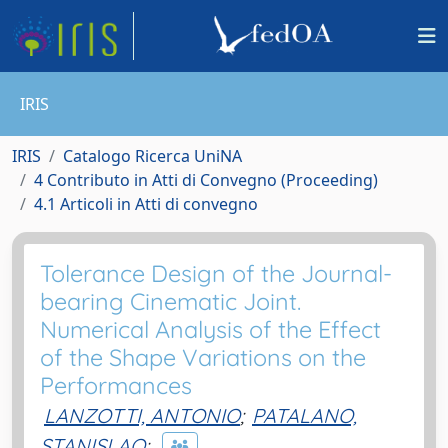
IRIS
IRIS
Catalogo Ricerca UniNA
4 Contributo in Atti di Convegno (Proceeding)
4.1 Articoli in Atti di convegno
Tolerance Design of the Journal-
bearing Cinematic Joint.
Numerical Analysis of the Effect
of the Shape Variations on the
Performances
LANZOTTI, ANTONIO
;
PATALANO,
STANISLAO
;