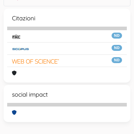
Citazioni
ND
ND
ND
social impact