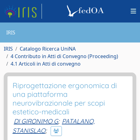
IRIS
IRIS
Catalogo Ricerca UniNA
4 Contributo in Atti di Convegno (Proceeding)
4.1 Articoli in Atti di convegno
Riprogettazione ergonomica di
una piattaforma
neurovibrazionale per scopi
estetico-medicali
DI GIRONIMO G
;
PATALANO,
STANISLAO
;