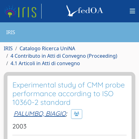
IRIS
IRIS
Catalogo Ricerca UniNA
4 Contributo in Atti di Convegno (Proceeding)
4.1 Articoli in Atti di convegno
Experimental study of CMM probe
performance according to ISO
10360-2 standard
PALUMBO, BIAGIO
;
2003