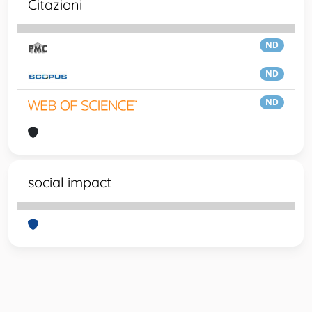
Citazioni
ND
ND
ND
social impact