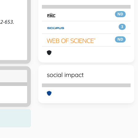
ND
652-653.
3
ND
social impact