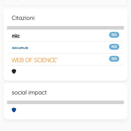
Citazioni
ND
ND
ND
social impact