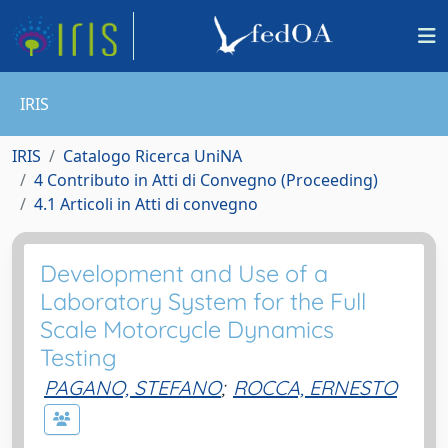
IRIS
IRIS
Catalogo Ricerca UniNA
4 Contributo in Atti di Convegno (Proceeding)
4.1 Articoli in Atti di convegno
Development and Use of a
Laboratory System for the Full
Scale Motorcycle Dynamics
Testing
PAGANO, STEFANO
;
ROCCA, ERNESTO