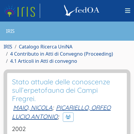
IRIS
IRIS
Catalogo Ricerca UniNA
4 Contributo in Atti di Convegno (Proceeding)
4.1 Articoli in Atti di convegno
Stato attuale delle conoscenze
sull’erpetofauna dei Campi
Fregrei.
MAIO, NICOLA
;
PICARIELLO, ORFEO
LUCIO ANTONIO
;
2002