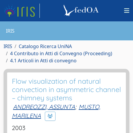
IRIS
IRIS
Catalogo Ricerca UniNA
4 Contributo in Atti di Convegno (Proceeding)
4.1 Articoli in Atti di convegno
Flow visualization of natural
convection in asymmetric channel
– chimney systems
ANDREOZZI, ASSUNTA
;
MUSTO,
MARILENA
2003