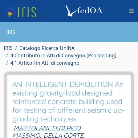
IRIS
IRIS
Catalogo Ricerca UniNA
4 Contributo in Atti di Convegno (Proceeding)
4.1 Articoli in Atti di convegno
AN INTELLIGENT DEMOLITION An
existing gravity-load designed
reinforced concrete building used
for testing of different seismic up-
grading techniques
MAZZOLANI, FEDERICO
MASSIMO
;
DELLA CORTE,