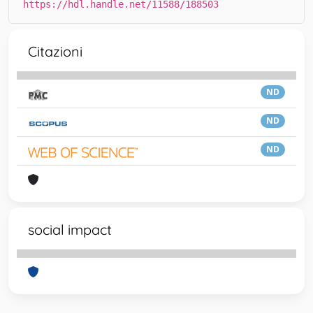
https://hdl.handle.net/11588/188503
Citazioni
ND
ND
ND
social impact