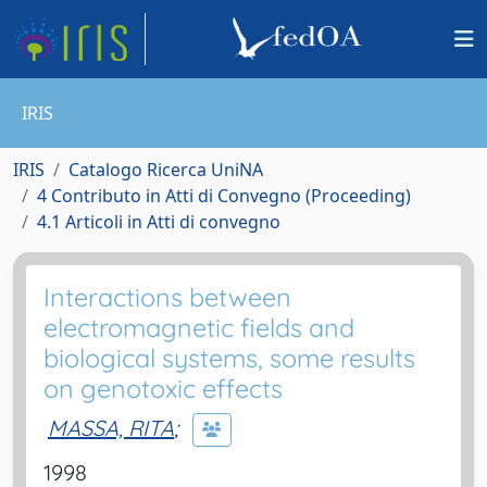
IRIS
IRIS
Catalogo Ricerca UniNA
4 Contributo in Atti di Convegno (Proceeding)
4.1 Articoli in Atti di convegno
Interactions between
electromagnetic fields and
biological systems, some results
on genotoxic effects
MASSA, RITA
;
1998