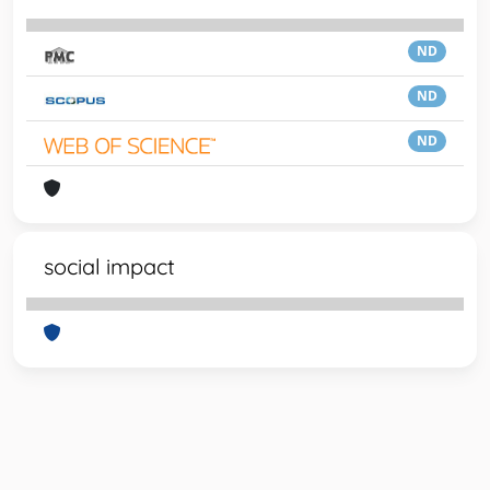
ND
ND
ND
social impact
Powered by
IRIS
-
about IRIS
-