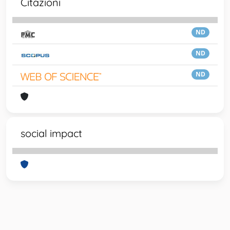
Citazioni
ND
ND
ND
social impact
Powered by
IRIS
-
about IRIS
-