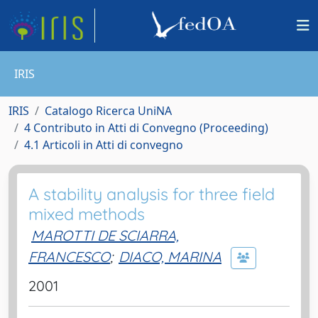
IRIS
IRIS
Catalogo Ricerca UniNA
4 Contributo in Atti di Convegno (Proceeding)
4.1 Articoli in Atti di convegno
A stability analysis for three field
mixed methods
MAROTTI DE SCIARRA,
FRANCESCO
;
DIACO, MARINA
2001