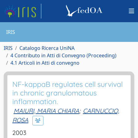
IRIS
IRIS
Catalogo Ricerca UniNA
4 Contributo in Atti di Convegno (Proceeding)
4.1 Articoli in Atti di convegno
NF-kappaB regulates cell survival
in chronic granulomatous
inflammation.
MAIURI, MARIA CHIARA
;
CARNUCCIO,
ROSA
2003