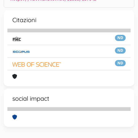
Citazioni
ND
ND
ND
social impact