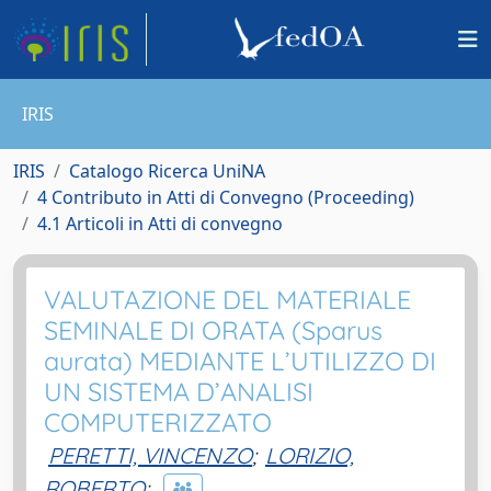
IRIS
IRIS
Catalogo Ricerca UniNA
4 Contributo in Atti di Convegno (Proceeding)
4.1 Articoli in Atti di convegno
VALUTAZIONE DEL MATERIALE
SEMINALE DI ORATA (Sparus
aurata) MEDIANTE L’UTILIZZO DI
UN SISTEMA D’ANALISI
COMPUTERIZZATO
PERETTI, VINCENZO
;
LORIZIO,
ROBERTO
;