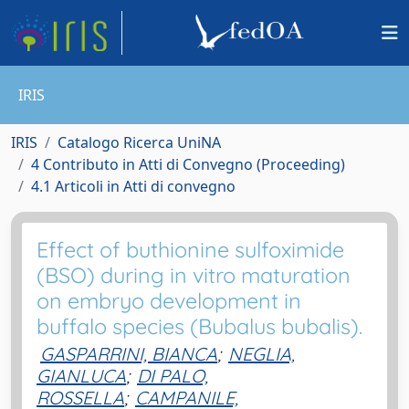
IRIS
IRIS
Catalogo Ricerca UniNA
4 Contributo in Atti di Convegno (Proceeding)
4.1 Articoli in Atti di convegno
Effect of buthionine sulfoximide
(BSO) during in vitro maturation
on embryo development in
buffalo species (Bubalus bubalis).
GASPARRINI, BIANCA
;
NEGLIA,
GIANLUCA
;
DI PALO,
ROSSELLA
;
CAMPANILE,