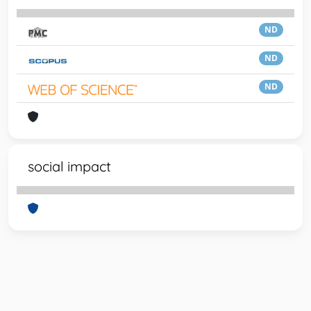
ND
ND
ND
social impact
Powered by
IRIS
-
about IRIS
-