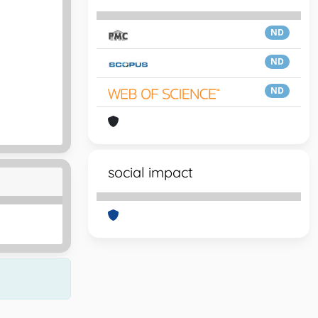
ND
ND
ND
social impact