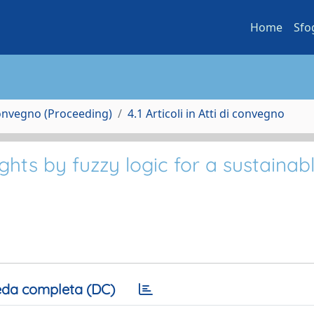
Home
Sfo
Convegno (Proceeding)
4.1 Articoli in Atti di convegno
ghts by fuzzy logic for a sustainab
da completa (DC)