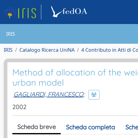
IRIS
IRIS
Catalogo Ricerca UniNA
4 Contributo in Atti di 
Method of allocation of the wei
urban model
GAGLIARDI, FRANCESCO
;
2002
Scheda breve
Scheda completa
Sche