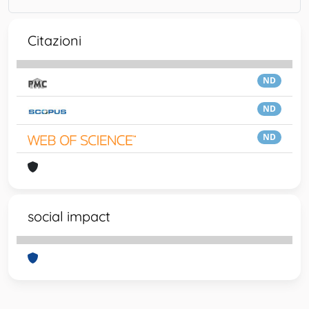
Citazioni
ND
ND
ND
social impact