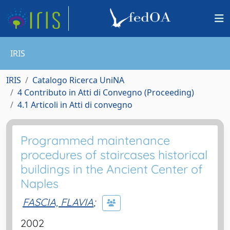
IRIS
IRIS
Catalogo Ricerca UniNA
4 Contributo in Atti di Convegno (Proceeding)
4.1 Articoli in Atti di convegno
Programmed maintenance
procedures of staircases historical
buildings in the Ancient Center of
Naples
FASCIA, FLAVIA
;
2002