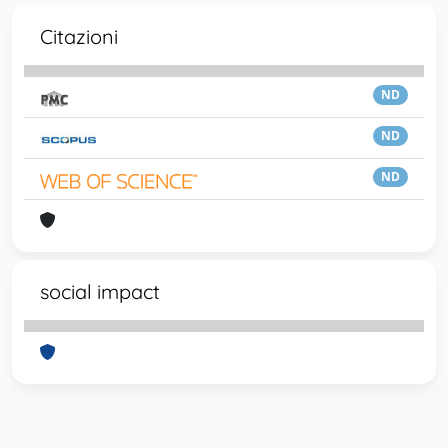
Citazioni
ND
ND
ND
social impact