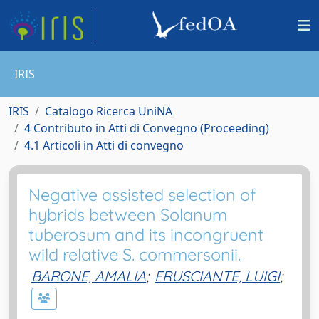
IRIS
IRIS
Catalogo Ricerca UniNA
4 Contributo in Atti di Convegno (Proceeding)
4.1 Articoli in Atti di convegno
Negative assisted selection of
hybrids between Solanum
tuberosum and its incongruent
wild relative S. commersonii.
BARONE, AMALIA
;
FRUSCIANTE, LUIGI
;