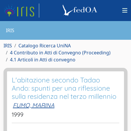
IRIS
IRIS
Catalogo Ricerca UniNA
4 Contributo in Atti di Convegno (Proceeding)
4.1 Articoli in Atti di convegno
L'abitazione secondo Tadao
Ando: spunti per una riflessione
sulla residenza nel terzo millennio
FUMO, MARINA
1999