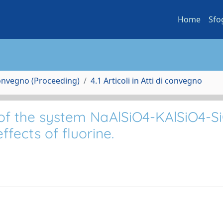
Home
Sfo
Convegno (Proceeding)
4.1 Articoli in Atti di convegno
 of the system NaAlSiO4-KAlSiO4-S
ffects of fluorine.