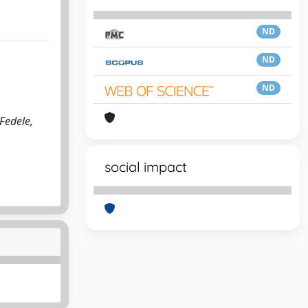
ND
ND
ND
Fedele,
social impact