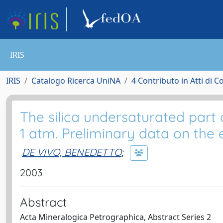
IRIS
IRIS
Catalogo Ricerca UniNA
4 Contributo in Atti di 
The silica undersaturated part
1 atm. Preliminary data on the e
DE VIVO, BENEDETTO
;
2003
Abstract
Acta Mineralogica Petrographica, Abstract Series 2