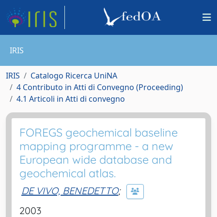
IRIS
IRIS
Catalogo Ricerca UniNA
4 Contributo in Atti di Convegno (Proceeding)
4.1 Articoli in Atti di convegno
FOREGS geochemical baseline
mapping programme - a new
European wide database and
geochemical atlas.
DE VIVO, BENEDETTO
;
2003