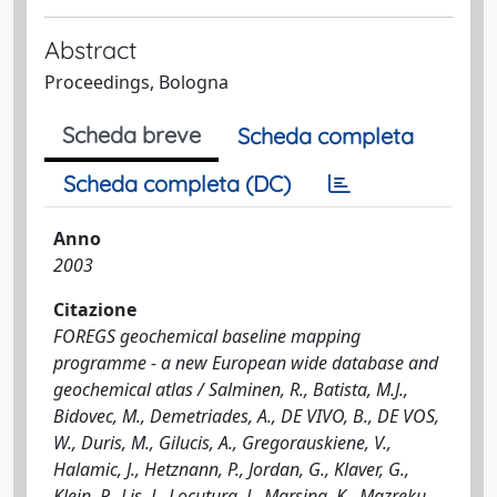
Abstract
Proceedings, Bologna
Scheda breve
Scheda completa
Scheda completa (DC)
Anno
2003
Citazione
FOREGS geochemical baseline mapping
programme - a new European wide database and
geochemical atlas / Salminen, R., Batista, M.J.,
Bidovec, M., Demetriades, A., DE VIVO, B., DE VOS,
W., Duris, M., Gilucis, A., Gregorauskiene, V.,
Halamic, J., Hetznann, P., Jordan, G., Klaver, G.,
Klein, P., Lis, J., Locutura, J., Marsina, K., Mazreku,