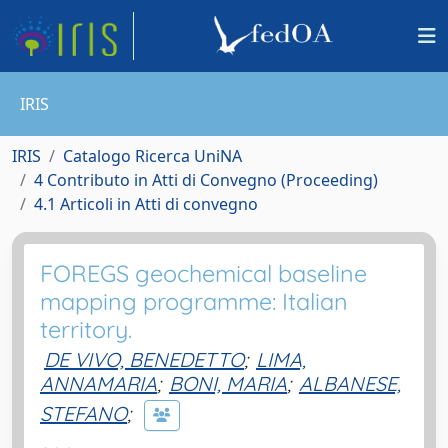
IRIS
IRIS
Catalogo Ricerca UniNA
4 Contributo in Atti di Convegno (Proceeding)
4.1 Articoli in Atti di convegno
FOREGS geochemical baseline
mapping programme: Italian
territory.
DE VIVO, BENEDETTO
;
LIMA,
ANNAMARIA
;
BONI, MARIA
;
ALBANESE,
STEFANO
;