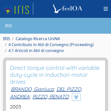
IRIS
IRIS
Catalogo Ricerca UniNA
4 Contributo in Atti di Convegno (Proceeding)
4.1 Articoli in Atti di convegno
Direct torque control with variable
duty-cycle in induction motor
drives
BRANDO, Gianluca
;
DEL PIZZO,
ANDREA
;
RIZZO, RENATO
2003