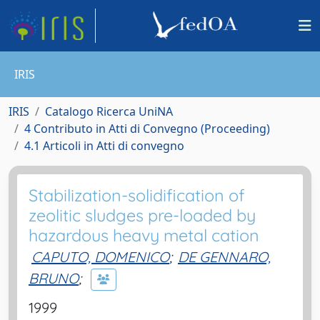
IRIS
IRIS
Catalogo Ricerca UniNA
4 Contributo in Atti di Convegno (Proceeding)
4.1 Articoli in Atti di convegno
Stabilization-solidification of
zeolitic sludges pre-loaded by
hazardous heavy metal cation
CAPUTO, DOMENICO
;
DE GENNARO,
BRUNO
;
1999