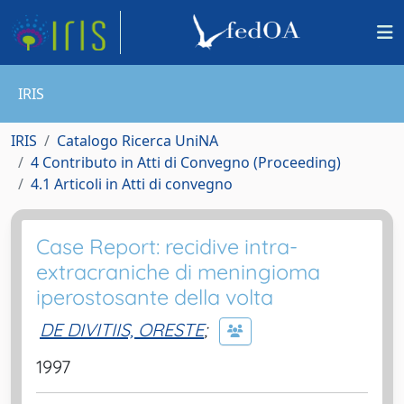
IRIS
IRIS
Catalogo Ricerca UniNA
4 Contributo in Atti di Convegno (Proceeding)
4.1 Articoli in Atti di convegno
Case Report: recidive intra-
extracraniche di meningioma
iperostosante della volta
DE DIVITIIS, ORESTE
;
1997