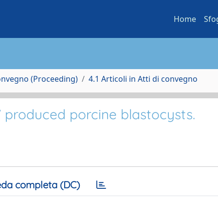
Home
Sfo
Convegno (Proceeding)
4.1 Articoli in Atti di convegno
o’ produced porcine blastocysts.
da completa (DC)