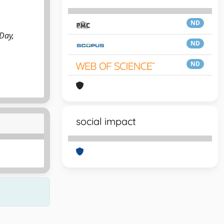
ND
 Day,
ND
ND
social impact