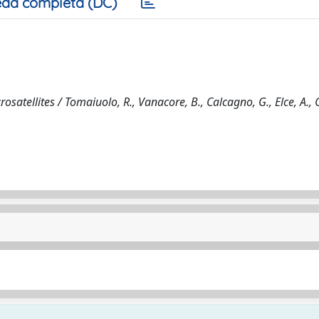
da completa (DC)
satellites / Tomaiuolo, R., Vanacore, B., Calcagno, G., Elce, A., 