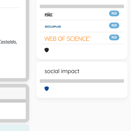
ND
ND
ND
Castaldo,
social impact