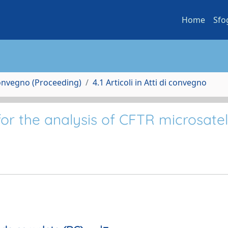
Home
Sfo
Convegno (Proceeding)
4.1 Articoli in Atti di convegno
r the analysis of CFTR microsatell