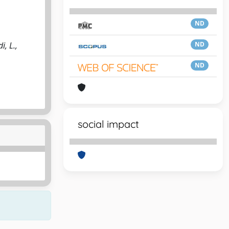
ND
, L.,
ND
ND
social impact