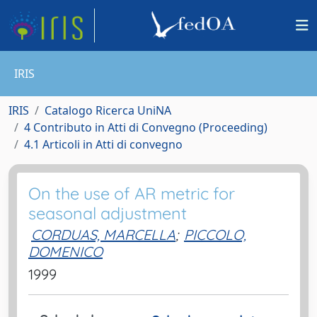
IRIS
IRIS
Catalogo Ricerca UniNA
4 Contributo in Atti di Convegno (Proceeding)
4.1 Articoli in Atti di convegno
On the use of AR metric for
seasonal adjustment
CORDUAS, MARCELLA
;
PICCOLO,
DOMENICO
1999