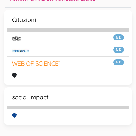
Citazioni
ND
ND
ND
social impact