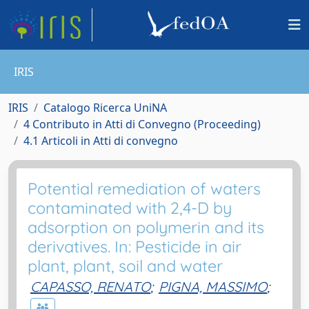
IRIS
IRIS
Catalogo Ricerca UniNA
4 Contributo in Atti di Convegno (Proceeding)
4.1 Articoli in Atti di convegno
Potential remediation of waters
contaminated with 2,4-D by
adsorption on polymerin and its
derivatives. In: Pesticide in air
plant, plant, soil and water
CAPASSO, RENATO
;
PIGNA, MASSIMO
;