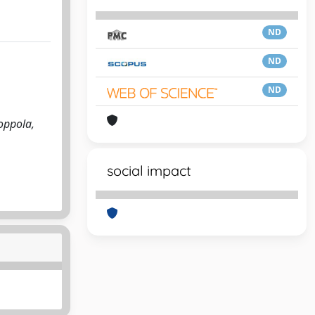
ND
ND
ND
oppola,
social impact