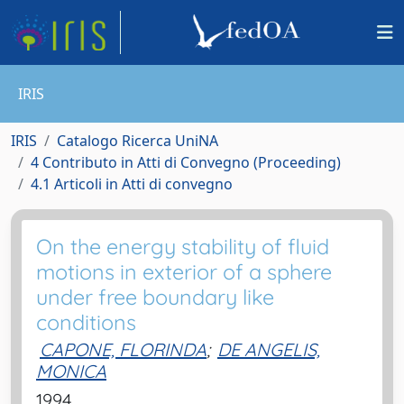
IRIS
IRIS
Catalogo Ricerca UniNA
4 Contributo in Atti di Convegno (Proceeding)
4.1 Articoli in Atti di convegno
On the energy stability of fluid
motions in exterior of a sphere
under free boundary like
conditions
CAPONE, FLORINDA
;
DE ANGELIS,
MONICA
1994