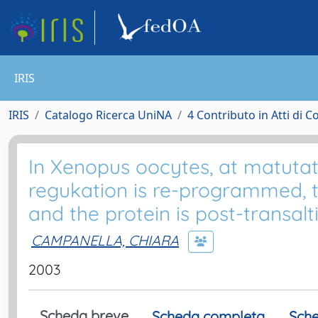
IRIS
IRIS
Catalogo Ricerca UniNA
4 Contributo in Atti di 
In Xenopus oocytes, at matutat
regukation is re-programmed, 
and the protein is post-transalt
CAMPANELLA, CHIARA
2003
Scheda breve
Scheda completa
Sche