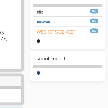
ND
ND
ND
IF6
P.c.,
social impact