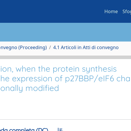
Home
Sfo
Convegno (Proceeding)
4.1 Articoli in Atti di convegno
ion, when the protein synthesis
the expression of p27BBP/eIF6 ch
ionally modified
da completa (DC)