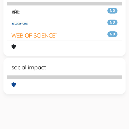
ND
ND
ND
social impact
Powered by
IRIS
-
about IRIS
-
Utilizzo dei cookie
-
Privacy
Copyright © 2026