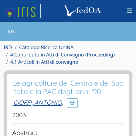
IRIS
IRIS
Catalogo Ricerca UniNA
4 Contributo in Atti di Convegno (Proceeding)
4.1 Articoli in Atti di convegno
Le agricolture del Centro e del Sud
Italia e la PAC degli anni ’90
CIOFFI, ANTONIO
;
2003
Abstract